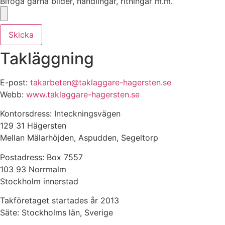
Bifoga gärna bilder, handlingar, ritningar m.m.
Skicka
Takläggning
E-post:
takarbeten@taklaggare-hagersten.se
Webb:
www.taklaggare-hagersten.se
Kontorsdress: Inteckningsvägen
129 31 Hägersten
Mellan Mälarhöjden, Aspudden, Segeltorp
Postadress: Box 7557
103 93 Norrmalm
Stockholm innerstad
Takföretaget startades år 2013
Säte: Stockholms län, Sverige