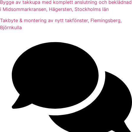
Bygge av takkupa med komplett anslutning och beklädnad
i Midsommarkransen, Hägersten, Stockholms län
Takbyte & montering av nytt takfönster, Flemingsberg,
Björnkulla