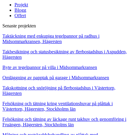
Projekt
Blogg
Offert
Senaste projekten
Taktäckning med enkupiga tegelpannor på radhus i
Midsommarkransen, Hägersten
Takbesiktning och statusbesiktning av flerbostadshus i Aspudden,
Hägersten
Byte av tegelpannor på villa i Midsommarkransen
Omläggning av papptak på garage i Midsommarkransen
Takskottning och snöröjning på flerbostadshus i Västertorp,
Hägersten
Felsökning och tätning kring ventilationshuvar på plåttak i
Västertorp, Hägersten, Stockholms län
Felsökning och tätning av läckage runt takhuv och genomföring i
Fruängen, Hägersten, Stockholms län
Målning och rostskyddsbehandling av plåttak med