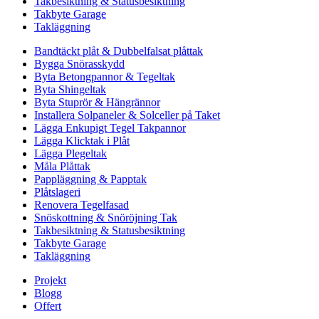
Takbesiktning & Statusbesiktning
Takbyte Garage
Takläggning
Bandtäckt plåt & Dubbelfalsat plåttak
Bygga Snörasskydd
Byta Betongpannor & Tegeltak
Byta Shingeltak
Byta Stuprör & Hängrännor
Installera Solpaneler & Solceller på Taket
Lägga Enkupigt Tegel Takpannor
Lägga Klicktak i Plåt
Lägga Plegeltak
Måla Plåttak
Pappläggning & Papptak
Plåtslageri
Renovera Tegelfasad
Snöskottning & Snöröjning Tak
Takbesiktning & Statusbesiktning
Takbyte Garage
Takläggning
Projekt
Blogg
Offert