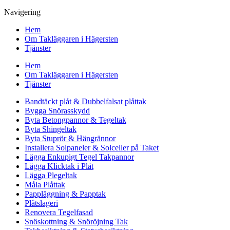
Navigering
Hem
Om Takläggaren i Hägersten
Tjänster
Hem
Om Takläggaren i Hägersten
Tjänster
Bandtäckt plåt & Dubbelfalsat plåttak
Bygga Snörasskydd
Byta Betongpannor & Tegeltak
Byta Shingeltak
Byta Stuprör & Hängrännor
Installera Solpaneler & Solceller på Taket
Lägga Enkupigt Tegel Takpannor
Lägga Klicktak i Plåt
Lägga Plegeltak
Måla Plåttak
Pappläggning & Papptak
Plåtslageri
Renovera Tegelfasad
Snöskottning & Snöröjning Tak