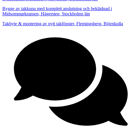
Bygge av takkupa med komplett anslutning och beklädnad i
Midsommarkransen, Hägersten, Stockholms län
Takbyte & montering av nytt takfönster, Flemingsberg, Björnkulla