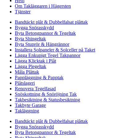
Hem
Om Takläggaren i Hägersten
Tjänster
Bandtäckt plåt & Dubbelfalsat plåttak
Bygga Snörasskydd
Byta Betongpannor & Tegeltak
Byta Shingeltak
Byta Stuprör & Hängrännor
Installera Solpaneler & Solceller på Taket
Lägga Enkupigt Tegel Takpannor
Lägga Klicktak i Plåt
Lägga Plegeltak
Måla Plåttak
Pappläggning & Papptak
Plåtslageri
Renovera Tegelfasad
Snöskottning & Snöröjning Tak
Takbesiktning & Statusbesiktning
Takbyte Garage
Takläggning
Bandtäckt plåt & Dubbelfalsat plåttak
Bygga Snörasskydd
Byta Betongpannor & Tegeltak
Byta Shingeltak