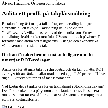
Älvsjö, Huddinge, Östberga och Enskede.
Anlita ett proffs på takplåtsmålning
En takmålning är i många fall ett bra, och betydligt billigare
alternativ, till ett takbyte. Takmålning kallas också för
”takförsegling”, vilket illustrerar vad det handlar om. En ny
takmålning skyddar taket mot fukt, UV-strålning och påväxter. Du
förbättrar med andra ord fastighetens livslängd och ekonomiska
värde genom att rusta upp taket.
Du kan få taket hemma målat billigare om du
utnyttjar ROT-avdraget
Anlita oss för att måla taket på din bostad och du kan utnyttja ROT-
avdraget för att sänka totalkostnaden med upp till 30 procent. Hör av
dig till Skatteverket för att få mer information.
Vad kostar det att anlita oss för en takmålning i Stockholmstrakten?
Det får du enkelt reda på genom att du kontaktar oss. Presentera
dina önskemål för oss så återkopplar vi så snabbt som möjligt med
ett gratis kostnadsförslag.