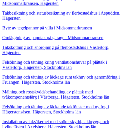
Midsommarkransen, Hägersten
Takbesiktning och statusbesiktning av flerbostadshus i Aspudden,
Hägersten
Byte av tegelpannor på villa i Midsommarkransen
Omläggning av papptak på garage i Midsommarkransen
Takskottning och snöröjning på flerbostadshus i Västertorp,
Hägersten
Felsökning och tätning kring ventilationshuvar på plåttak i
Västertorp, Hägersten, Stockholms län
Felsökning och tätning av läckage runt takhuv och genomföring i
Fruängen, Hägersten, Stockholms län
Målning och rostskyddsbehandling av plåttak med
tvåkomponentsfärg i Västberga, Hägersten, Stockholms län
Felsökning och tätning av läckande takfönster med ny fog i
Hägerstensåsen, Hägersten, Stockholms län
Installation av taksäkerhet med snörasskydd, takbrygga och
livlinefästen i Axelsberg, Hägersten, Stockholms län