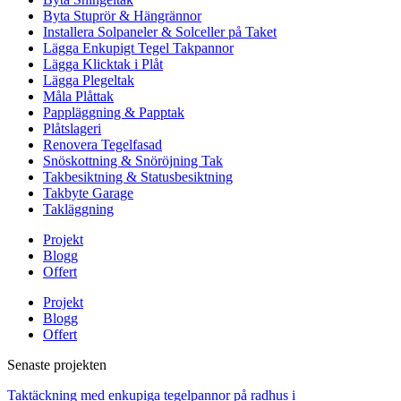
Byta Stuprör & Hängrännor
Installera Solpaneler & Solceller på Taket
Lägga Enkupigt Tegel Takpannor
Lägga Klicktak i Plåt
Lägga Plegeltak
Måla Plåttak
Pappläggning & Papptak
Plåtslageri
Renovera Tegelfasad
Snöskottning & Snöröjning Tak
Takbesiktning & Statusbesiktning
Takbyte Garage
Takläggning
Projekt
Blogg
Offert
Projekt
Blogg
Offert
Senaste projekten
Taktäckning med enkupiga tegelpannor på radhus i