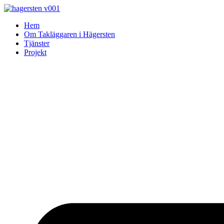
Skip
to
Hem
content
Om Takläggaren i Hägersten
Tjänster
Projekt