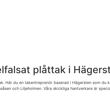
lfalsat plåttak i Häger
ak. Här du en takentreprenör baserad i Hägersten som du ka
en och Liljeholmen. Våra skickliga hantverkare är speciali