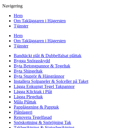
Navigering
Hem
Om Takläggaren i Hägersten
Tjänster
Hem
Om Takläggaren i Hägersten
Tjänster
Bandtäckt plåt & Dubbelfalsat plåttak
Bygga Snörasskydd
Byta Betongpannor & Tegeltak
Byta Shingeltak
Byta Stuprör & Hängrännor
Installera Solpaneler & Solceller på Taket
Lägga Enkupigt Tegel Takpannor
Lägga Klicktak i Plåt
Lägga Plegeltak
Måla Plåttak
Pappläggning & Papptak
Plåtslageri
Renovera Tegelfasad
Snöskottning & Snöröjning Tak
Takbesiktning & Statusbesiktning