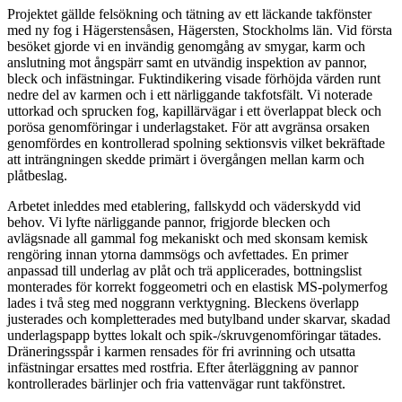
Projektet gällde felsökning och tätning av ett läckande takfönster
med ny fog i Hägerstensåsen, Hägersten, Stockholms län. Vid första
besöket gjorde vi en invändig genomgång av smygar, karm och
anslutning mot ångspärr samt en utvändig inspektion av pannor,
bleck och infästningar. Fuktindikering visade förhöjda värden runt
nedre del av karmen och i ett närliggande takfotsfält. Vi noterade
uttorkad och sprucken fog, kapillärvägar i ett överlappat bleck och
porösa genomföringar i underlagstaket. För att avgränsa orsaken
genomfördes en kontrollerad spolning sektionsvis vilket bekräftade
att inträngningen skedde primärt i övergången mellan karm och
plåtbeslag.
Arbetet inleddes med etablering, fallskydd och väderskydd vid
behov. Vi lyfte närliggande pannor, frigjorde blecken och
avlägsnade all gammal fog mekaniskt och med skonsam kemisk
rengöring innan ytorna dammsögs och avfettades. En primer
anpassad till underlag av plåt och trä applicerades, bottningslist
monterades för korrekt foggeometri och en elastisk MS‑polymerfog
lades i två steg med noggrann verktygning. Bleckens överlapp
justerades och kompletterades med butylband under skarvar, skadad
underlagspapp byttes lokalt och spik-/skruvgenomföringar tätades.
Dräneringsspår i karmen rensades för fri avrinning och utsatta
infästningar ersattes med rostfria. Efter återläggning av pannor
kontrollerades bärlinjer och fria vattenvägar runt takfönstret.