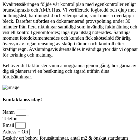
Kvalitetssäkringen följde vår kontrollplan med egenkontroller enligt
branschpraxis och AMA Hus. Vi verifierade fogbredd och djup mot
bottningslist, härdningstid och yttemperatur, samt minsta överlapp i
bleck. Därefter utfördes en dokumenterad provspolning under 30
minuter från flera riktningar samtidigt som invändig fuktmätning och
visuell kontroll genomfördes; inga nya utslag noterades. Samtliga
moment fotodokumenterades och kunden fick skötselråd för årlig
översyn av fogar, rensning av skräp i rännor och kontroll efter
kraftigt regn. Avslutningsvis återställdes invändiga ytor där vi öppnat
för torkning och mätning.
Behöver ditt takfönster samma noggranna genomgång, hör gärna av
dig så planerar vi en besiktning och åtgärd utifrån dina
förutsättningar.
Kontakta oss idag!
Namn
Telefon
Email
Adress + Ort
Beskriv ert behov, förutsättningar, antal m2 & önskat startdatum