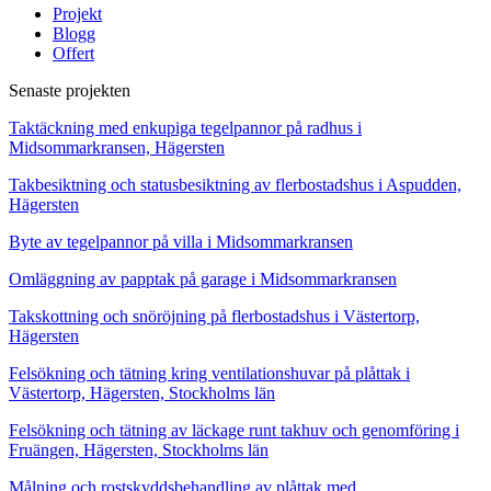
Projekt
Blogg
Offert
Senaste projekten
Taktäckning med enkupiga tegelpannor på radhus i
Midsommarkransen, Hägersten
Takbesiktning och statusbesiktning av flerbostadshus i Aspudden,
Hägersten
Byte av tegelpannor på villa i Midsommarkransen
Omläggning av papptak på garage i Midsommarkransen
Takskottning och snöröjning på flerbostadshus i Västertorp,
Hägersten
Felsökning och tätning kring ventilationshuvar på plåttak i
Västertorp, Hägersten, Stockholms län
Felsökning och tätning av läckage runt takhuv och genomföring i
Fruängen, Hägersten, Stockholms län
Målning och rostskyddsbehandling av plåttak med