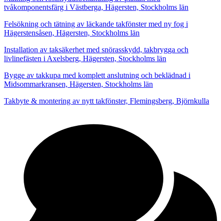
tvåkomponentsfärg i Västberga, Hägersten, Stockholms län
Felsökning och tätning av läckande takfönster med ny fog i
Hägerstensåsen, Hägersten, Stockholms län
Installation av taksäkerhet med snörasskydd, takbrygga och
livlinefästen i Axelsberg, Hägersten, Stockholms län
Bygge av takkupa med komplett anslutning och beklädnad i
Midsommarkransen, Hägersten, Stockholms län
Takbyte & montering av nytt takfönster, Flemingsberg, Björnkulla