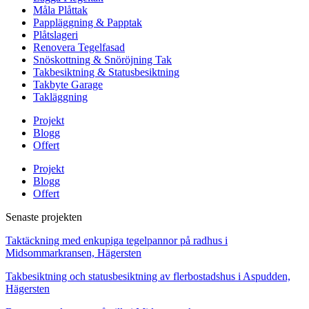
Måla Plåttak
Pappläggning & Papptak
Plåtslageri
Renovera Tegelfasad
Snöskottning & Snöröjning Tak
Takbesiktning & Statusbesiktning
Takbyte Garage
Takläggning
Projekt
Blogg
Offert
Projekt
Blogg
Offert
Senaste projekten
Taktäckning med enkupiga tegelpannor på radhus i
Midsommarkransen, Hägersten
Takbesiktning och statusbesiktning av flerbostadshus i Aspudden,
Hägersten