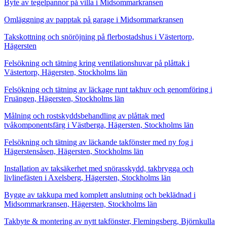
Byte av tegelpannor på villa i Midsommarkransen
Omläggning av papptak på garage i Midsommarkransen
Takskottning och snöröjning på flerbostadshus i Västertorp,
Hägersten
Felsökning och tätning kring ventilationshuvar på plåttak i
Västertorp, Hägersten, Stockholms län
Felsökning och tätning av läckage runt takhuv och genomföring i
Fruängen, Hägersten, Stockholms län
Målning och rostskyddsbehandling av plåttak med
tvåkomponentsfärg i Västberga, Hägersten, Stockholms län
Felsökning och tätning av läckande takfönster med ny fog i
Hägerstensåsen, Hägersten, Stockholms län
Installation av taksäkerhet med snörasskydd, takbrygga och
livlinefästen i Axelsberg, Hägersten, Stockholms län
Bygge av takkupa med komplett anslutning och beklädnad i
Midsommarkransen, Hägersten, Stockholms län
Takbyte & montering av nytt takfönster, Flemingsberg, Björnkulla