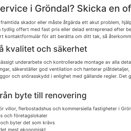
ervice i Gröndal? Skicka en o
framtida skador eller måste åtgärda ett akut problem, hjälp
 tydlig offert med fast pris eller delad entreprenad efter be
t kontaktformulär för att berätta om ditt tak, så återkomm
 kvalitet och säkerhet
ssigt underarbete och kontrollerade montage av alla detal
ngar, säkerställer god ventilation och hanterar plåtdetaljer
yggor och snörasskydd i enlighet med gällande regler. Det g
rån byte till renovering
r villor, flerbostadshus och kommersiella fastigheter i Grö
s och företagslokaler
r och byter det som krävs
ör det mest ekonomiskt