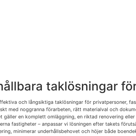
ållbara taklösningar för
ffektiva och långsiktiga taklösningar för privatpersoner, fa
kt med noggranna förarbeten, rätt materialval och dokumente
det gäller en komplett omläggning, en riktad renovering el
na fastigheter – anpassar vi lösningen efter takets förutsä
estering, minimerar underhållsbehovet och höjer både boend