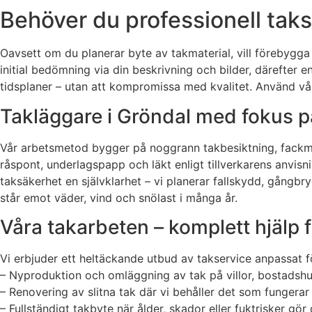
Behöver du professionell taks
Oavsett om du planerar byte av takmaterial, vill förebygga 
initial bedömning via din beskrivning och bilder, därefter en
tidsplaner – utan att kompromissa med kvalitet. Använd vår
Takläggare i Gröndal med fokus på
Vår arbetsmetod bygger på noggrann takbesiktning, fackmä
råspont, underlagspapp och läkt enligt tillverkarens anvisni
taksäkerhet en självklarhet – vi planerar fallskydd, gångbr
står emot väder, vind och snölast i många år.
Våra takarbeten – komplett hjälp f
Vi erbjuder ett heltäckande utbud av takservice anpassat fö
– Nyproduktion och omläggning av tak på villor, bostadshu
– Renovering av slitna tak där vi behåller det som fungera
– Fullständigt takbyte när ålder, skador eller fuktrisker g