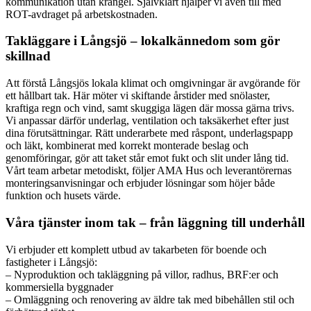
kommunikation utan krångel. Självklart hjälper vi även till med
ROT-avdraget på arbetskostnaden.
Takläggare i Långsjö – lokalkännedom som gör
skillnad
Att förstå Långsjös lokala klimat och omgivningar är avgörande för
ett hållbart tak. Här möter vi skiftande årstider med snölaster,
kraftiga regn och vind, samt skuggiga lägen där mossa gärna trivs.
Vi anpassar därför underlag, ventilation och taksäkerhet efter just
dina förutsättningar. Rätt underarbete med råspont, underlagspapp
och läkt, kombinerat med korrekt monterade beslag och
genomföringar, gör att taket står emot fukt och slit under lång tid.
Vårt team arbetar metodiskt, följer AMA Hus och leverantörernas
monteringsanvisningar och erbjuder lösningar som höjer både
funktion och husets värde.
Våra tjänster inom tak – från läggning till underhåll
Vi erbjuder ett komplett utbud av takarbeten för boende och
fastigheter i Långsjö:
– Nyproduktion och takläggning på villor, radhus, BRF:er och
kommersiella byggnader
– Omläggning och renovering av äldre tak med bibehållen stil och