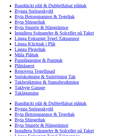
Bandtäckt plåt & Dubbelfalsat plåttak
Bygga Snörasskydd
Byta Betongpannor & Tegeltak
Byta Shingeltak
Byta Stuprör & Hängrännor
Installera Solpaneler & Solceller på Taket
Lägga Enkupigt Tegel Takpannor
Lägga Klicktak i Plåt
Lägga Plegeltak
Måla Plåttak
Pappläggning & Papptak
Plåtslageri
Renovera Tegelfasad
Snöskottning & Snöröjning Tak
Takbesiktning & Statusbesiktning
Takbyte Garage
Takläggning
Bandtäckt plåt & Dubbelfalsat plåttak
Bygga Snörasskydd
Byta Betongpannor & Tegeltak
Byta Shingeltak
Byta Stuprör & Hängrännor
Installera Solpaneler & Solceller på Taket