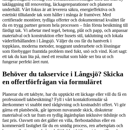
takläggning till renovering, läckagereparationer och planerat
underhåll. Vårt fokus är att leverera säkra, energieffektiva och
estetiskt tilltalande tak som håller i många år framöver. Med
certifierade montörer, tydliga offerter och dokumenterad kvalitet får
du en trygg partner genom hela processen – från första besiktning till
färdigt tak. Vi arbetar med tegel, betong, plåt och papp, och anpassar
materialval och konstruktion efter husets stil, taklutning och lokala
väderförhållanden i Långsjö. Väljer du oss får du hantverk i
toppklass, moderna metoder, noggrant underarbete och lösningar
som förebygger framtida problem med fukt, snö och vind. Kort sagt:
ett tak du kan lita på, med ett resultat som både ser bra ut och
fungerar perfekt året runt.
Behöver du takservice i Långsjö? Skicka
en offertförfrågan via formuläret
Planerar du ett takbyte, har du upptäckt ett läckage eller vill du få en
professionell takbesiktning? Fyll i vårt kontaktformulär så
återkommer vi snabbt med rådgivning och kostnadsfri offert. Vi gör
gärna ett platsbesök, går igenom nuvarande skick, diskuterar
materialval och tar fram en tydlig åtgärdsplan inklusive tidslinje och
fast pris. Oavsett om det gäller en villa, flerbostadshus eller en
kommersiell fastighet får du en smidig process, ren arbetsplats och