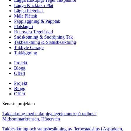
Lägga Enkupigt Tegel Takpannor
Lägga Klicktak i Plåt
Lägga Plegeltak
Måla Plåttak
Pappläggning & Papptak
Plåtslageri
Renovera Tegelfasad
Snöskottning & Snöröjning Tak
Takbesiktning & Statusbesiktning
Takbyte Garage
Takläggning
Projekt
Blogg
Offert
Projekt
Blogg
Offert
Senaste projekten
Taktäckning med enkupiga tegelpannor på radhus i
Midsommarkransen, Hägersten
Takbesiktning och statusbesiktning av flerbostadshus i Aspudden,