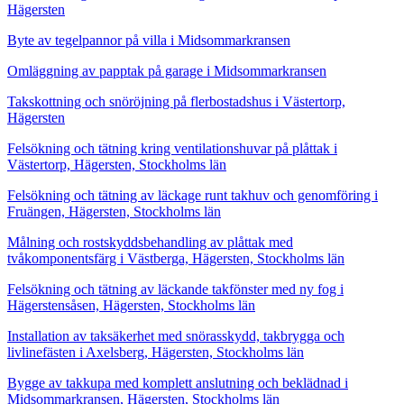
Hägersten
Byte av tegelpannor på villa i Midsommarkransen
Omläggning av papptak på garage i Midsommarkransen
Takskottning och snöröjning på flerbostadshus i Västertorp,
Hägersten
Felsökning och tätning kring ventilationshuvar på plåttak i
Västertorp, Hägersten, Stockholms län
Felsökning och tätning av läckage runt takhuv och genomföring i
Fruängen, Hägersten, Stockholms län
Målning och rostskyddsbehandling av plåttak med
tvåkomponentsfärg i Västberga, Hägersten, Stockholms län
Felsökning och tätning av läckande takfönster med ny fog i
Hägerstensåsen, Hägersten, Stockholms län
Installation av taksäkerhet med snörasskydd, takbrygga och
livlinefästen i Axelsberg, Hägersten, Stockholms län
Bygge av takkupa med komplett anslutning och beklädnad i
Midsommarkransen, Hägersten, Stockholms län