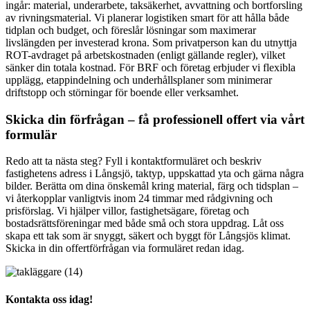
ingår: material, underarbete, taksäkerhet, avvattning och bortforsling
av rivningsmaterial. Vi planerar logistiken smart för att hålla både
tidplan och budget, och föreslår lösningar som maximerar
livslängden per investerad krona. Som privatperson kan du utnyttja
ROT-avdraget på arbetskostnaden (enligt gällande regler), vilket
sänker din totala kostnad. För BRF och företag erbjuder vi flexibla
upplägg, etappindelning och underhållsplaner som minimerar
driftstopp och störningar för boende eller verksamhet.
Skicka din förfrågan – få professionell offert via vårt
formulär
Redo att ta nästa steg? Fyll i kontaktformuläret och beskriv
fastighetens adress i Långsjö, taktyp, uppskattad yta och gärna några
bilder. Berätta om dina önskemål kring material, färg och tidsplan –
vi återkopplar vanligtvis inom 24 timmar med rådgivning och
prisförslag. Vi hjälper villor, fastighetsägare, företag och
bostadsrättsföreningar med både små och stora uppdrag. Låt oss
skapa ett tak som är snyggt, säkert och byggt för Långsjös klimat.
Skicka in din offertförfrågan via formuläret redan idag.
Kontakta oss idag!