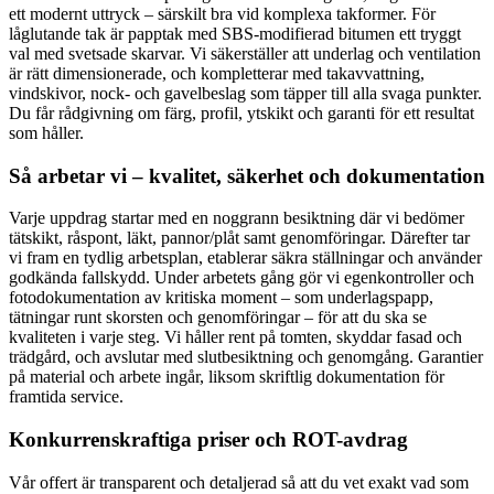
ett modernt uttryck – särskilt bra vid komplexa takformer. För
låglutande tak är papptak med SBS-modifierad bitumen ett tryggt
val med svetsade skarvar. Vi säkerställer att underlag och ventilation
är rätt dimensionerade, och kompletterar med takavvattning,
vindskivor, nock- och gavelbeslag som täpper till alla svaga punkter.
Du får rådgivning om färg, profil, ytskikt och garanti för ett resultat
som håller.
Så arbetar vi – kvalitet, säkerhet och dokumentation
Varje uppdrag startar med en noggrann besiktning där vi bedömer
tätskikt, råspont, läkt, pannor/plåt samt genomföringar. Därefter tar
vi fram en tydlig arbetsplan, etablerar säkra ställningar och använder
godkända fallskydd. Under arbetets gång gör vi egenkontroller och
fotodokumentation av kritiska moment – som underlagspapp,
tätningar runt skorsten och genomföringar – för att du ska se
kvaliteten i varje steg. Vi håller rent på tomten, skyddar fasad och
trädgård, och avslutar med slutbesiktning och genomgång. Garantier
på material och arbete ingår, liksom skriftlig dokumentation för
framtida service.
Konkurrenskraftiga priser och ROT-avdrag
Vår offert är transparent och detaljerad så att du vet exakt vad som