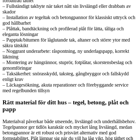
förbättrad täthet
– Fullständigt takbyte när taket nått sin livslängd eller drabbats av
skador
– Installation av tegeltak och betongpannor för klassiskt uttryck och
god hållbarhet
– Plåttak, bandtäckning och profilerad plåt för lätta, tåliga och
eleganta lösningar
– Papptak/bitumen för låglutande tak, altaner och större ytor med
säkra tätskikt
– Noggrant underarbete: råspontning, ny underlagspapp, korrekt
läktning
– Montering av hängrännor, stuprör, fotplåtar, skorstensbeslag och
genomföringar
– Taksäkerhet: snörasskydd, taksteg, gångbryggor och fallskydd
enligt krav
– Läckagesökning, akuta reparationer och förebyggande service
med regelbunden tillsyn
Rätt material för ditt hus – tegel, betong, plåt och
papp
Materialval påverkar både utseende, livslängd och underhållsbehov.
Tegelpannor ger tidlös karaktär och mycket lång livslängd, medan
betongpannor är ett robust och prisvärt alternativ med god
formstabilitet. Plåt lämpar sig när du vill ha låg vikt, hög täthet och