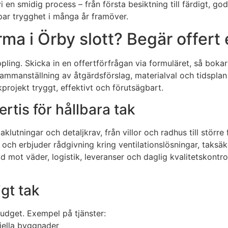
n smidig process – från första besiktning till färdigt, godk
ar trygghet i många år framöver.
irma i Örby slott? Begär offert
ling. Skicka in en offertförfrågan via formuläret, så bokar vi
 sammanställning av åtgärdsförslag, materialval och tidsplan 
projekt tryggt, effektivt och förutsägbart.
ertis för hållbara tak
aklutningar och detaljkrav, från villor och radhus till störr
 och erbjuder rådgivning kring ventilationslösningar, taks
dd mot väder, logistik, leveranser och daglig kvalitetskontro
igt tak
budget. Exempel på tjänster:
iella byggnader