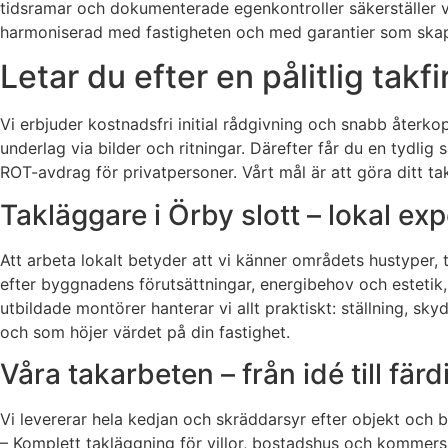
tidsramar och dokumenterade egenkontroller säkerställer vi e
harmoniserad med fastigheten och med garantier som skap
Letar du efter en pålitlig takf
Vi erbjuder kostnadsfri initial rådgivning och snabb återkopp
underlag via bilder och ritningar. Därefter får du en tydlig
ROT-avdrag för privatpersoner. Vårt mål är att göra ditt tak
Takläggare i Örby slott – lokal exp
Att arbeta lokalt betyder att vi känner områdets hustyper, t
efter byggnadens förutsättningar, energibehov och estetik,
utbildade montörer hanterar vi allt praktiskt: ställning, sky
och som höjer värdet på din fastighet.
Våra takarbeten – från idé till färd
Vi levererar hela kedjan och skräddarsyr efter objekt och 
– Komplett takläggning för villor, bostadshus och kommers