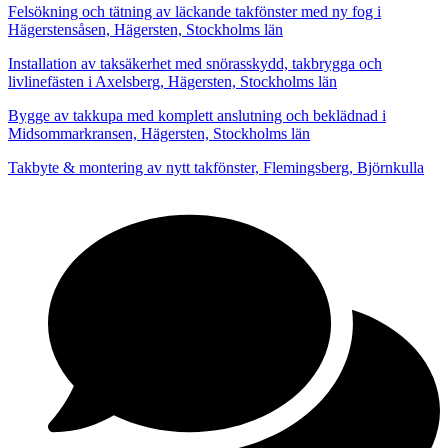
Felsökning och tätning av läckande takfönster med ny fog i
Hägerstensåsen, Hägersten, Stockholms län
Installation av taksäkerhet med snörasskydd, takbrygga och
livlinefästen i Axelsberg, Hägersten, Stockholms län
Bygge av takkupa med komplett anslutning och beklädnad i
Midsommarkransen, Hägersten, Stockholms län
Takbyte & montering av nytt takfönster, Flemingsberg, Björnkulla