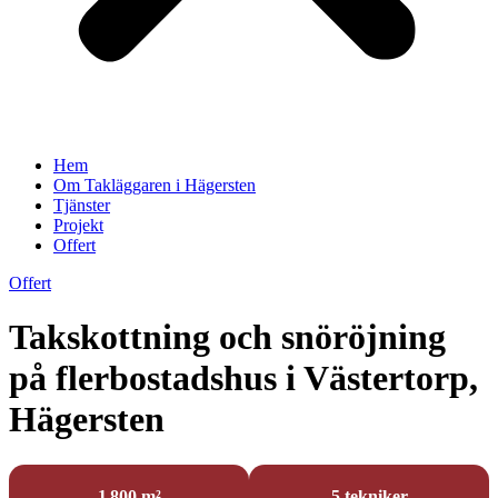
Hem
Om Takläggaren i Hägersten
Tjänster
Projekt
Offert
Offert
Takskottning och snöröjning
på flerbostadshus i Västertorp,
Hägersten
1 800 m²
5 tekniker