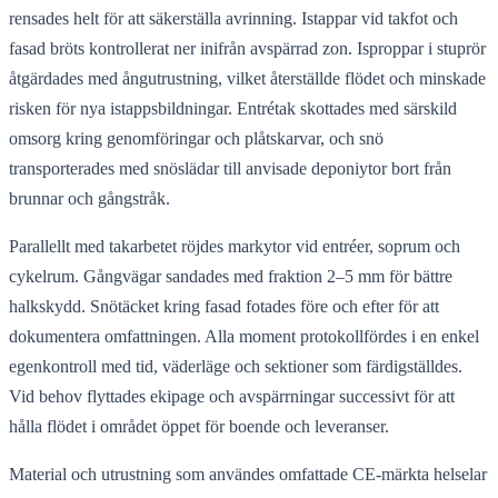
rensades helt för att säkerställa avrinning. Istappar vid takfot och
fasad bröts kontrollerat ner inifrån avspärrad zon. Isproppar i stuprör
åtgärdades med ångutrustning, vilket återställde flödet och minskade
risken för nya istappsbildningar. Entrétak skottades med särskild
omsorg kring genomföringar och plåtskarvar, och snö
transporterades med snöslädar till anvisade deponiytor bort från
brunnar och gångstråk.
Parallellt med takarbetet röjdes markytor vid entréer, soprum och
cykelrum. Gångvägar sandades med fraktion 2–5 mm för bättre
halkskydd. Snötäcket kring fasad fotades före och efter för att
dokumentera omfattningen. Alla moment protokollfördes i en enkel
egenkontroll med tid, väderläge och sektioner som färdigställdes.
Vid behov flyttades ekipage och avspärrningar successivt för att
hålla flödet i området öppet för boende och leveranser.
Material och utrustning som användes omfattade CE-märkta helselar