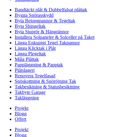
Bandtäckt plåt & Dubbelfalsat plåttak
Bygga Snörasskydd
Byta Betongpannor & Tegeltak
Byta Shingeltak
Byta Stuprör & Hängrännor
Installera Solpaneler & Solceller på Taket
Lägga Enkupigt Tegel Takpannor
Lägga Klicktak i Plåt
Lägga Plegeltak
Måla Plåttak
Pappläggning & Papptak
Plåtslageri
Renovera Tegelfasad
Snöskottning & Snöröjning Tak
Takbesiktning & Statusbesiktning
Takbyte Garage
Takläggning
Projekt
Blogg
Offert
Projekt
Blogg