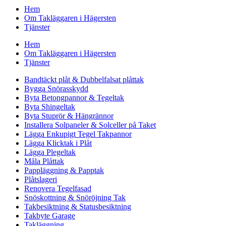
Hem
Om Takläggaren i Hägersten
Tjänster
Hem
Om Takläggaren i Hägersten
Tjänster
Bandtäckt plåt & Dubbelfalsat plåttak
Bygga Snörasskydd
Byta Betongpannor & Tegeltak
Byta Shingeltak
Byta Stuprör & Hängrännor
Installera Solpaneler & Solceller på Taket
Lägga Enkupigt Tegel Takpannor
Lägga Klicktak i Plåt
Lägga Plegeltak
Måla Plåttak
Pappläggning & Papptak
Plåtslageri
Renovera Tegelfasad
Snöskottning & Snöröjning Tak
Takbesiktning & Statusbesiktning
Takbyte Garage
Takläggning