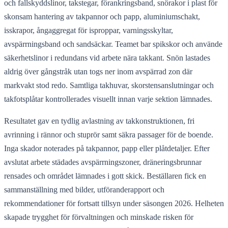
och fallskyddslinor, takstegar, förankringsband, snörakor i plast för
skonsam hantering av takpannor och papp, aluminiumschakt,
isskrapor, ångaggregat för isproppar, varningsskyltar,
avspärrningsband och sandsäckar. Teamet bar spikskor och använde
säkerhetslinor i redundans vid arbete nära takkant. Snön lastades
aldrig över gångstråk utan togs ner inom avspärrad zon där
markvakt stod redo. Samtliga takhuvar, skorstensanslutningar och
takfotsplåtar kontrollerades visuellt innan varje sektion lämnades.
Resultatet gav en tydlig avlastning av takkonstruktionen, fri
avrinning i rännor och stuprör samt säkra passager för de boende.
Inga skador noterades på takpannor, papp eller plåtdetaljer. Efter
avslutat arbete städades avspärrningszoner, dräneringsbrunnar
rensades och området lämnades i gott skick. Beställaren fick en
sammanställning med bilder, utföranderapport och
rekommendationer för fortsatt tillsyn under säsongen 2026. Helheten
skapade trygghet för förvaltningen och minskade risken för