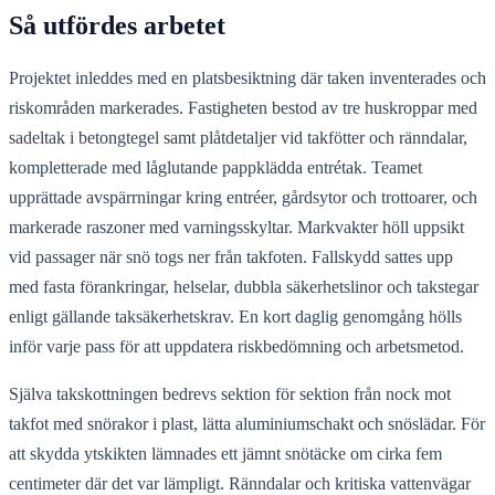
Så utfördes arbetet
Projektet inleddes med en platsbesiktning där taken inventerades och
riskområden markerades. Fastigheten bestod av tre huskroppar med
sadeltak i betongtegel samt plåtdetaljer vid takfötter och ränndalar,
kompletterade med låglutande pappklädda entrétak. Teamet
upprättade avspärrningar kring entréer, gårdsytor och trottoarer, och
markerade raszoner med varningsskyltar. Markvakter höll uppsikt
vid passager när snö togs ner från takfoten. Fallskydd sattes upp
med fasta förankringar, helselar, dubbla säkerhetslinor och takstegar
enligt gällande taksäkerhetskrav. En kort daglig genomgång hölls
inför varje pass för att uppdatera riskbedömning och arbetsmetod.
Själva takskottningen bedrevs sektion för sektion från nock mot
takfot med snörakor i plast, lätta aluminiumschakt och snöslädar. För
att skydda ytskikten lämnades ett jämnt snötäcke om cirka fem
centimeter där det var lämpligt. Ränndalar och kritiska vattenvägar