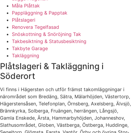
Måla Plåttak
Pappläggning & Papptak
Plåtslageri
Renovera Tegelfasad
Snöskottning & Snöröjning Tak
Takbesiktning & Statusbesiktning
Takbyte Garage
Takläggning
Plåtslageri & Takläggning i
Söderort
Vi finns i Hägersten och utför främst takomläggningar i
närområdet som Bredäng, Sätra, Mälarhöjden, Västertorp,
Hägerstensåsen, Telefonplan, Örnsberg, Axelsberg, Älvsjö,
Brännkyrka, Solberga, Fruängen, herrängen, Långsjö,
Gamla Enskede, Årsta, Hammarbyhöjden, Johanneshov,
Slathusområdet, Globen, Västberga, Östberga, Huddinge,
Segeltorp, Glömsta, Farsta, Vantör, Örby och övriga Stor-