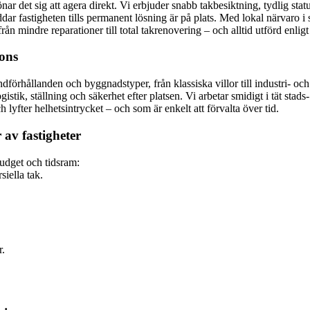
lönar det sig att agera direkt. Vi erbjuder snabb takbesiktning, tydlig 
ar fastigheten tills permanent lösning är på plats. Med lokal närvaro i
ån mindre reparationer till total takrenovering – och alltid utförd enlig
pons
örhållanden och byggnadstyper, från klassiska villor till industri- och
stik, ställning och säkerhet efter platsen. Vi arbetar smidigt i tät stads-
h lyfter helhetsintrycket – och som är enkelt att förvalta över tid.
 av fastigheter
budget och tidsram:
iella tak.
r.