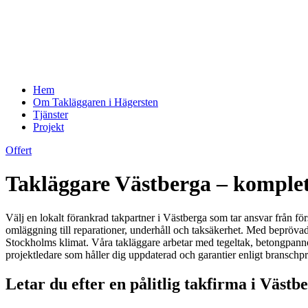
Hem
Om Takläggaren i Hägersten
Tjänster
Projekt
Offert
Takläggare Västberga – komplett
Välj en lokalt förankrad takpartner i Västberga som tar ansvar från förs
omläggning till reparationer, underhåll och taksäkerhet. Med bepröva
Stockholms klimat. Våra takläggare arbetar med tegeltak, betongpannor, p
projektledare som håller dig uppdaterad och garantier enligt branschpra
Letar du efter en pålitlig takfirma i Väst