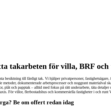
a takarbeten för villa, BRF och 
ta besiktning till färdigt tak. Vi hjälper privatpersoner, fastighetsägare
de metoder, dokumenterade arbetsprocesser och noggrant materialval ska
låt och papptak – alltid med fokus på rätt underarbete, täta detaljer och 
xis. För villor, flerbostadshus och kommersiella fastigheter i och runt Vä
berga? Be om offert redan idag