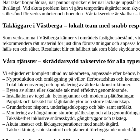
När taket börjar åldras, när pannor spricker eller när läckage uppstår 
livslängd. Vid akuta problem kan vi göra temporära åtgärder som skydd
stillestånd för verksamheter och boenden. Vår takservice är skalbar – fr
Takläggare i Västberga – lokalt team med snabb res
Som verksamma i Västberga känner vi områdets fastighetsbestånd, vindf
rekommendera rätt material för just dina förutsättningar och anpassa logi
hålls ren och säker. Resultatet blir ett hållbart tak som både skyddar oc
Våra tjänster – skräddarsydd takservice för alla typer
Vi erbjuder ett komplett utbud av takarbeten, anpassade efter behov, 
– Nyproduktion och omläggning på villor, flerbostadshus och kommers
– Total takrenovering och uppdatering av äldre takkonstruktioner.
– Byten av slitna eller skadade tak med effektivt genomförande.
– Installation av tegeltak, betongpannor och moderna plåtlösningar.
– Papptak och tätskikt för låglutande ytor och större taklandskap.
– Grundarbete: råspont, underlagsduk/papp och bär- samt ströläkt.
– Montering av hängrännor, stuprör, plåtbeslag och alla genomföringa
– Taksäkerhet inklusive snörasskydd, gångbryggor och taksteg.
– Akuta insatser och läckagereparationer med snabb åtgärd.
– Takbesiktning, statuskontroll och planerat förebyggande underhåll.