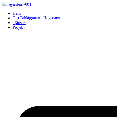
Skip
to
Hem
content
Om Takläggaren i Hägersten
Tjänster
Projekt